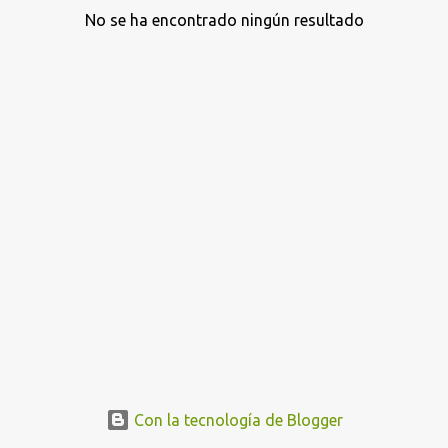
No se ha encontrado ningún resultado
E
n
t
r
a
d
a
s
Con la tecnología de Blogger